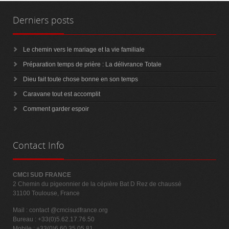
Derniers
posts
Le chemin vers le mariage et la vie familiale
Préparation temps de prière : La délivrance Totale
Dieu fait toute chose bonne en son temps
Caravane tout est accomplit
Comment garder espoir
Contact
Info
CMCI SUD FRANCE
2 Chemin du pigeonnier de la cépière Bat D Rez de chaussé
31100 Toulouse, France
Mail :
contact @cmcisudfrance.org
Bureau : +33(0)5.62.17.76.50
Mobile : +33(0)6.60.35.05.81