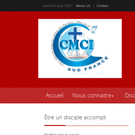
samedi 8 août 2026
Abous Us
|
Contact
Accueil
Nous connaitre
Disc
Être
un disciple accompli
En finir avec le passé