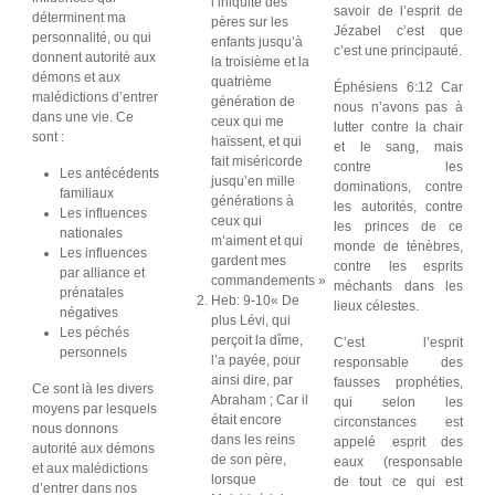
l’iniquité des
savoir de l’esprit de
déterminent ma
pères sur les
Jézabel c’est que
personnalité, ou qui
enfants jusqu’à
c’est une principauté.
donnent autorité aux
la troisième et la
démons et aux
quatrième
Éphésiens 6:12 Car
malédictions d’entrer
génération de
nous n’avons pas à
dans une vie. Ce
ceux qui me
lutter contre la chair
sont :
haïssent, et qui
et le sang, mais
fait miséricorde
contre les
Les antécédents
jusqu’en mille
dominations, contre
familiaux
générations à
les autorités, contre
Les influences
ceux qui
les princes de ce
nationales
m’aiment et qui
monde de ténèbres,
Les influences
gardent mes
contre les esprits
par alliance et
commandements »
méchants dans les
prénatales
Heb: 9-10« De
lieux célestes.
négatives
plus Lévi, qui
Les péchés
perçoit la dîme,
C’est l’esprit
personnels
l’a payée, pour
responsable des
ainsi dire, par
fausses prophéties,
Ce sont là les divers
Abraham ; Car il
qui selon les
moyens par lesquels
était encore
circonstances est
nous donnons
dans les reins
appelé esprit des
autorité aux démons
de son père,
eaux (responsable
et aux malédictions
lorsque
de tout ce qui est
d’entrer dans nos