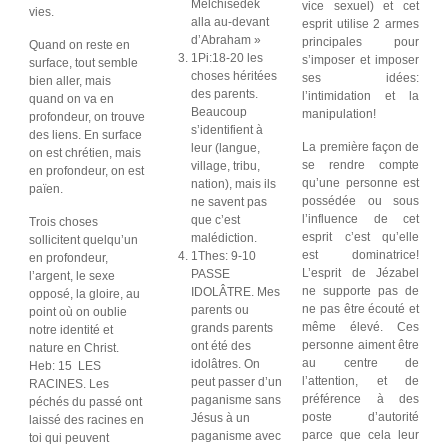
Melchisédek
vice sexuel) et cet
vies.
alla au-devant
esprit utilise 2 armes
d’Abraham »
principales pour
Quand on reste en
1Pi:18-20 les
s’imposer et imposer
surface, tout semble
choses héritées
ses idées:
bien aller, mais
des parents.
l’intimidation et la
quand on va en
Beaucoup
manipulation!
profondeur, on trouve
s’identifient à
des liens. En surface
La première façon de
leur (langue,
on est chrétien, mais
se rendre compte
village, tribu,
en profondeur, on est
qu’une personne est
nation), mais ils
païen.
possédée ou sous
ne savent pas
l’influence de cet
que c’est
Trois choses
esprit c’est qu’elle
malédiction.
sollicitent quelqu’un
est dominatrice!
1Thes: 9-10
en profondeur,
L’esprit de Jézabel
PASSE
l’argent, le sexe
ne supporte pas de
IDOLÂTRE. Mes
opposé, la gloire, au
ne pas être écouté et
parents ou
point où on oublie
même élevé. Ces
grands parents
notre identité et
personne aiment être
ont été des
nature en Christ.
au centre de
idolâtres. On
Heb: 15 LES
l’attention, et de
peut passer d’un
RACINES. Les
préférence à des
paganisme sans
péchés du passé ont
poste d’autorité
Jésus à un
laissé des racines en
parce que cela leur
paganisme avec
toi qui peuvent