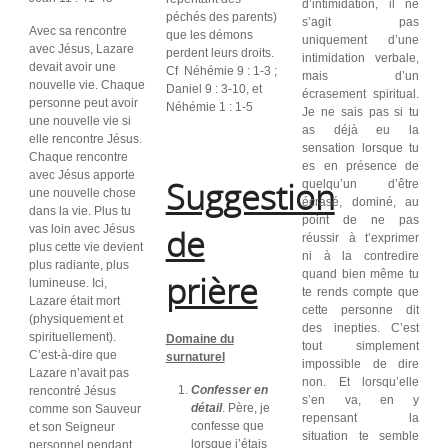
d’intimidation, il ne
péchés des parents)
s’agit pas
Avec sa rencontre
que les démons
uniquement d’une
avec Jésus, Lazare
perdent leurs droits.
intimidation verbale,
devait avoir une
Cf Néhémie 9 : 1-3 ;
mais d’un
nouvelle vie. Chaque
Daniel 9 : 3-10, et
écrasement spiritual.
personne peut avoir
Néhémie 1 : 1-5
Je ne sais pas si tu
une nouvelle vie si
as déjà eu la
elle rencontre Jésus.
sensation lorsque tu
Chaque rencontre
es en présence de
avec Jésus apporte
Suggestion
quelqu’un d’être
une nouvelle chose
écrasé, dominé, au
dans la vie. Plus tu
point de ne pas
de
vas loin avec Jésus
réussir à t’exprimer
plus cette vie devient
ni à la contredire
plus radiante, plus
quand bien même tu
prière
lumineuse. Ici,
te rends compte que
Lazare était mort
cette personne dit
(physiquement et
des inepties. C’est
spirituellement).
Domaine du
tout simplement
C’est-à-dire que
surnaturel
impossible de dire
Lazare n’avait pas
non. Et lorsqu’elle
Confesser en
rencontré Jésus
s’en va, en y
détail
. Père, je
comme son Sauveur
repensant la
confesse que
et son Seigneur
situation te semble
lorsque j’étais
personnel pendant