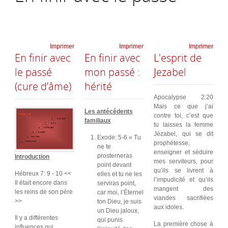
Imprimer
Imprimer
Imprimer
En finir avec
En finir avec
L'esprit de
le passé
mon passé :
Jezabel
(cure d’âme)
hérité
Apocalypse 2:20
Mais ce que j’ai
Les antécédents
contre toi, c’est que
familiaux
tu laisses la femme
Jézabel, qui se dit
Exode: 5-6 « Tu
prophétesse,
ne te
enseigner et séduire
prosterneras
Introduction
mes serviteurs, pour
point devant
qu’ils se livrent à
Hébreux 7: 9 - 10 <<
elles et tu ne les
l’impudicité et qu’ils
Il était encore dans
serviras point,
mangent des
les reins de son père
car moi, l’Éternel
viandes sacrifiées
>>
ton Dieu, je suis
aux idoles.
un Dieu jaloux,
Il y a différentes
qui punis
La première chose à
influences qui