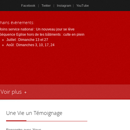
Facebook
|
Twitter
|
Instagram
|
YouTube
hains évènements:
Joins service national : Un nouveau jour se lève
Link
Séquence Eglise hors de tes bâtiments : culte en plein
Juillet : Dimanche 13 et 27
Août : Dimanches 3, 10, 17, 24
Voir plus
Une
Vie un Témoignage
Rencontre avec Jésus