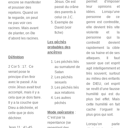
permet d’imposer
Jésus. On est
encore se manifester
leur opinions et
passé du crâne
et pousser des
idées. Lorsqu’une
des parents à
rejetons. Quand on
personne de ce
celui ce J.C.
te regarde, on peut
genre est contredite,
Exemple de
ne pas voir ces
elle devient très vite
David (voir
racines. Mais avant
violente et la
fiche)
de planter, on ôte
personne qui la
d’abord les racines.
Les péchés
contredit devient
probables des
rapidement la cible
ancêtres
de sa haine et de ses
Définition
attaques. Il faut
Les péchés liés
savoir que cet esprit
2 Cor 5 : 17. Ce
au surnaturel de
agit intelligemment et
verset pose le
Satan
très souvent, surtout
principe d’en finir
Les péchés
au milieu des enfants
avec le passé. A la
sexuels
de DIEU, cet esprit
croix Jésus avait tout
Les péchés liés
se revêt d’une fausse
accompli, mais il y a
aux relations
humilité qui est du
cela que je dois faire.
Les autres
plus bel effet. Mais
Il y a la couche que
péchés
cette humilité en fait
Dieu a déchirée, et
cache l’orgueil le
Mode opératoire
:
celle que je dois
plus gros qui soit.
C’est par la
déchirer.
repentance (se
Lorsqu’on parle
Jean 11 : 41-45
repentant des