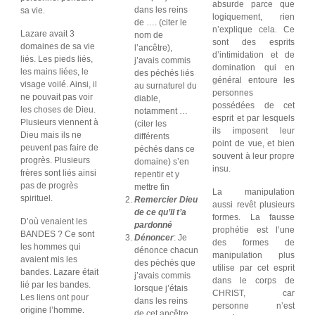
absurde parce que
dans les reins
sa vie.
logiquement, rien
de …. (citer le
n’explique cela. Ce
Lazare avait 3
nom de
sont des esprits
domaines de sa vie
l’ancêtre),
d’intimidation et de
liés. Les pieds liés,
j’avais commis
domination qui en
les mains liées, le
des péchés liés
général entoure les
visage voilé. Ainsi, il
au surnaturel du
personnes
ne pouvait pas voir
diable,
possédées de cet
les choses de Dieu.
notamment …
esprit et par lesquels
Plusieurs viennent à
(citer les
ils imposent leur
Dieu mais ils ne
différents
point de vue, et bien
peuvent pas faire de
péchés dans ce
souvent à leur propre
progrès. Plusieurs
domaine) s’en
insu.
frères sont liés ainsi
repentir et y
pas de progrès
mettre fin
La manipulation
spirituel.
Remercier Dieu
aussi revêt plusieurs
de ce qu’Il t’a
formes. La fausse
D’où venaient les
pardonné
prophétie est l’une
BANDES ? Ce sont
Dénoncer
: Je
des formes de
les hommes qui
dénonce chacun
manipulation plus
avaient mis les
des péchés que
utilise par cet esprit
bandes. Lazare était
j’avais commis
dans le corps de
lié par les bandes.
lorsque j’étais
CHRIST, car
Les liens ont pour
dans les reins
personne n’est
origine l’homme.
de cet ancêtre