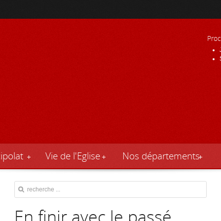
Proc
ipolat
Vie de l'Eglise
Nos départements
En finir avec le passé