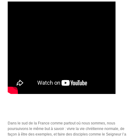
Dans le sud de la France comme partout où nous sommes, nous
poursuivons le même but à savoir : vivre la vie chrétienne normale, de
façon à être des exemples, et faire des disciples comme le Seigneur l’a