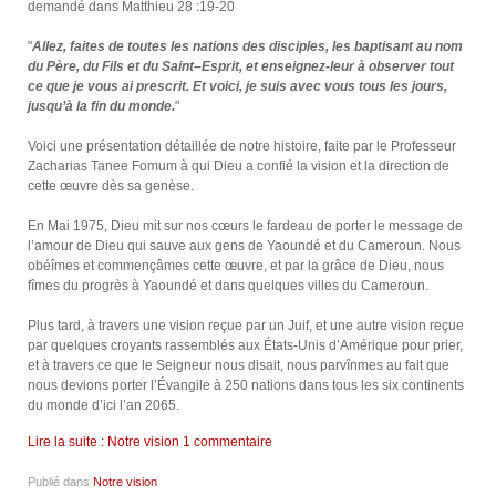
demandé dans Matthieu 28 :19-20
"
Allez, faites de toutes les nations des disciples, les baptisant au nom
du Père, du Fils et du Saint–Esprit, et enseignez-leur à observer tout
ce que je vous ai prescrit. Et voici, je suis avec vous tous les jours,
jusqu’à la fin du monde.
"
Voici une présentation détaillée de notre histoire, faite par le Professeur
Zacharias Tanee Fomum à qui Dieu a confié la vision et la direction de
cette œuvre dès sa genèse.
En Mai 1975, Dieu mit sur nos cœurs le fardeau de porter le message de
l’amour de Dieu qui sauve aux gens de Yaoundé et du Cameroun. Nous
obéîmes et commençâmes cette œuvre, et par la grâce de Dieu, nous
fîmes du progrès à Yaoundé et dans quelques villes du Cameroun.
Plus tard, à travers une vision reçue par un Juif, et une autre vision reçue
par quelques croyants rassemblés aux États-Unis d’Amérique pour prier,
et à travers ce que le Seigneur nous disait, nous parvînmes au fait que
nous devions porter l’Évangile à 250 nations dans tous les six continents
du monde d’ici l’an 2065.
Lire la suite : Notre vision
1 commentaire
Publié dans
Notre vision