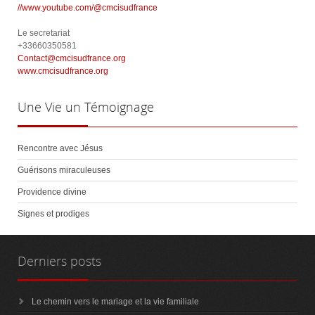
//www.youtube.com/@cmcisudfrance
Le secretariat
+33660350581
Contact@cmcisudfrance.org
www.cmcisudfrance.org
Une
Vie un Témoignage
Rencontre avec Jésus
Guérisons miraculeuses
Providence divine
Signes et prodiges
Derniers
posts
Le chemin vers le mariage et la vie familiale