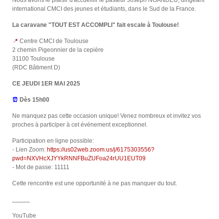
international CMCI des jeunes et étudiants, dans le Sud de la France.
La caravane "TOUT EST ACCOMPLI" fait escale à Toulouse!
📍
Centre CMCI de Toulouse
2 chemin Pigeonnier de la cepière
31100 Toulouse
(RDC Bâtiment D)
CE JEUDI 1ER MAI 2025
⏰
Dès 15h00
Ne manquez pas cette occasion unique! Venez nombreux et invitez vos
proches à participer à cet événement exceptionnel.
Participation en ligne possible:
- Lien Zoom:
https://us02web.zoom.us/j/6175303556?
pwd=NXVHcXJYYkRNNFBuZUFoa24rUU1EUT09
- Mot de passe: 11111
Cette rencontre est une opportunité à ne pas manquer du tout.
______
YouTube